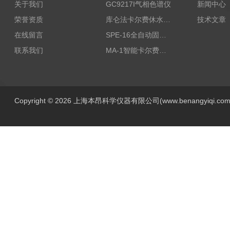
关于我们
GC9217I气相色谱仪
新闻中心
荣誉资质
库仑法卡尔费休水分测定仪-上海本昂科学仪器有限公司
技术文章
在线留言
SPE-16全自动固相萃取仪
联系我们
MA-1智能卡尔费休水分测定仪
Copyright © 2026 上海本昂科学仪器有限公司(www.benangyiqi.c