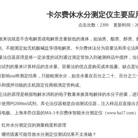
卡尔费休水分测定仪主要应
点击次数：2399
更新时间：201
说就是不含电解质或电解质含量较低的液体，如油类、酯类、醇类、醚
剂。不能测定如无机酸碱盐等强电解质。
卡尔费休
法分为容量法和库仑法
法
仪器
原理是将一定浓度的试剂通过滴定管加入到被测样品中搅拌，当
的试剂的量来计算样品的含水量。容量法的优点是购买成本低廉。缺点是
而影响zui终测定结果，只能粗测水分，如含水量在百分之二十、百分之
示和搅拌功能的主机固定住两根滴定管构成。
的原理是根据电解水消耗的电子数量来换算电解掉的水分子的量，进而换
年使用约2000ml试剂。库仑法仪器都是自动测试仪器，注入样品后直接
器电极。上海本昂仪器的MA-1卡尔费休智能水分测定仪（
www.ba17.com
：
红外水分测定仪的测量精度和原理
：
哪些因素可能导致水分测定仪测试结果不太准确？