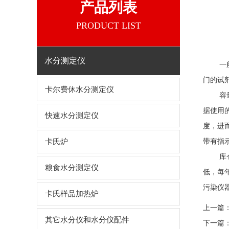
产品列表
PRODUCT LIST
水分测定仪
一般来
门的试
卡尔费休水分测定仪
容量
据使用
快速水分测定仪
度，进
卡氏炉
带有指
库仑法
粮食水分测定仪
低，每
污染仪
卡氏样品加热炉
上一篇
其它水分仪和水分仪配件
下一篇